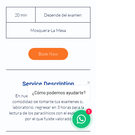
Depende
del
20 min
2
Depende del examen
examen
0
m
Mosquera-La Mesa
i
n
Book Now
Service Description
¿Cómo podemos ayudarte?
En nuestra IPS Fast Medical tienes la
comodidad de tomarte tus exámenes de
laboratorio, regresar en 3 horas para la
1
lectura de los paraclinicos con el especialista
por el que fuiste valorado